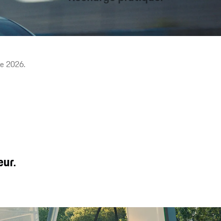
Recharge rapide en déplacement. Recharge par induction¹ à
domicile. Rouler sereinement. Les solutions de recharge
s’adaptent à vos besoins.
re 2026.
eur.