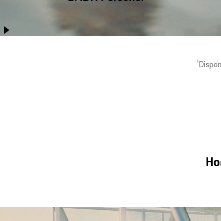
Le Cayenne Coupé allie plus que jamais performances, facilité
d’utilisation au quotidien, confort sur longue distance et
capacités tout-terrain.
1
Dispon
Hor