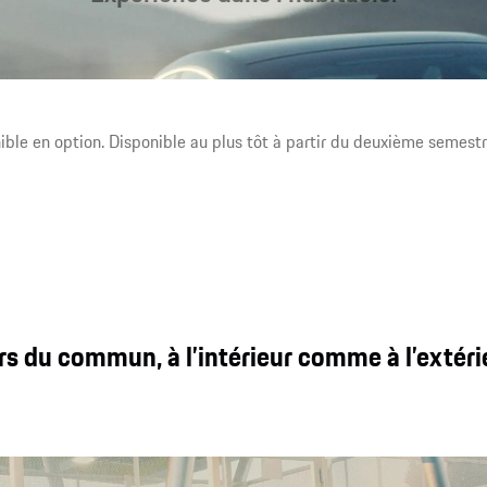
Des conditions de départ optimales, aussi bien pour une
conduite dynamique que pour un voyage en toute tranquillité :
des sièges Sport de dernière génération, une configuration
d’affichage intelligente et une orientation clairement centrée
ible en option. Disponible au plus tôt à partir du deuxième semest
sur le conducteur.
s du commun, à l’intérieur comme à l’extéri