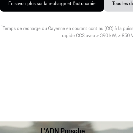
En savoir plus sur la recharge et l’autonomie
Tous les d
1
Temps de recharge du Cayenne en courant continu (CC) à la puis
rapide CCS avec > 390 kW, > 850 V, 
L’ADN Porsche.