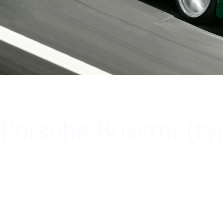
Porsche Boxster (t
Alltmer fjäderlätt.