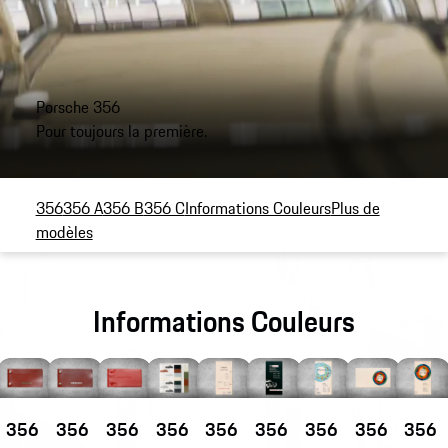
Porsche 356
Pour toujours la première.
356
356 A
356 B
356 C
Informations Couleurs
Plus de
modèles
Informations Couleurs
356
356
356
356
356
356
356
356
356