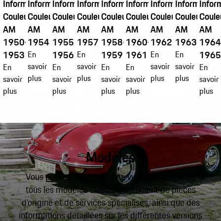
Informations
Informations
Informations
Informations
Informations
Informations
Informations
Information
Infor
Couleur
Couleur
Couleur
Couleur
Couleur
Couleur
Couleur
Couleur
Coule
AM
AM
AM
AM
AM
AM
AM
AM
AM
1950-
1954
1955-
1957
1958-
1960-
1962
1963
1964
1953
1956
1959
1961
196
En
En
En
En
savoir
savoir
savoir
savoir
En
En
En
En
En
plus
plus
plus
plus
savoir
savoir
savoir
savoir
savoir
plus
plus
plus
plus
plus
Modèles
Vous pouvez obtenir ici une vue d’ensemble de
tous les modèles Classic bénéficiant de pièces
d’origine et de services spécialisés, ainsi que des
informations détaillées sur les différentes versions