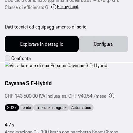
CO2 ciclo combinato (gamma modelli): 287 – 272 g/km,
Energy label.
Classe di efficienza: G
Dati tecnici ed equipaggiamento di serie
Explorare in dettaglio
Configura
Cayenne S E-Hybrid
CHF 143'600.00 IVA inclusa
|
es. CHF 940.54 /mese
2027
Ibrida
Trazione integrale
Automatico
4.7 s
Accelerazione 0 - 100 km/h con pacchetto Sport Chrono