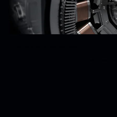
Dos motores, un impulso: pasión.
El potente motor eléctrico permite, por un lado, unas presta