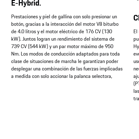
E-Hybrid.
C
Prestaciones y piel de gallina con solo presionar un
botón, gracias a la interacción del motor V8 biturbo
de 4.0 litros y el motor eléctrico de 176 CV (130
El
kW). Juntos logran un rendimiento del sistema de
pu
739 CV (544 kW) y un par motor máximo de 950
Hy
Nm. Los modos de conducción adaptados para toda
ev
clase de situaciones de marcha le garantizan poder
us
desplegar una combinación de las fuerzas implicadas
ne
a medida con solo accionar la palanca selectora,
aj
(P
la
tr