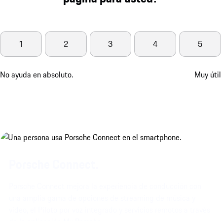
1
2
3
4
5
No ayuda en absoluto.
Muy útil
Porsche Connect.
Porsche Connect mejora la experiencia de conducción con
una amplia gama de opciones de streaming de música y
vídeo, el Piloto por voz integrado y servicios remotos a través