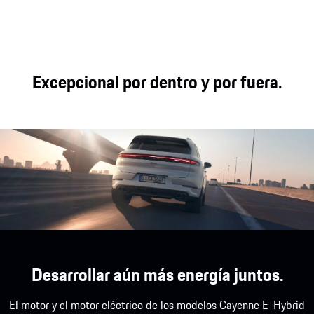
Rendimiento turbo.
La potencia proviene del rendimiento del sistema
Excepcional por dentro y por fuera.
conjunto. En combinación con el motor eléctrico
de 130 kW, el potente motor V8 biturbo de 4.0
litros alcanza una nueva dimensión de
rendimiento, que el chasis evolucionado transfiere
directamente a la carretera.
Desarrollar aún más energía juntos.
El motor y el motor eléctrico de los modelos Cayenne E-Hybrid