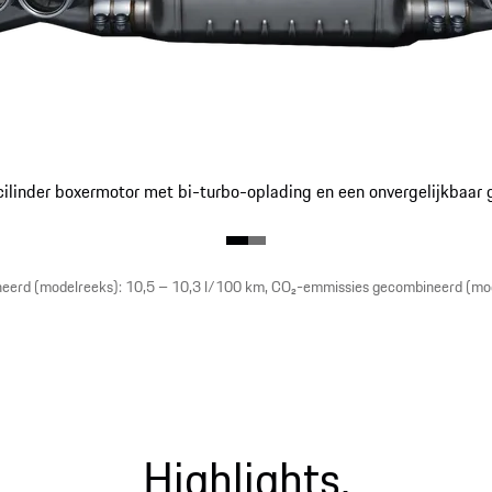
-cilinder boxermotor met bi-turbo-oplading en een onvergelijkbaar
neerd (modelreeks): 10,5 – 10,3 l/100 km, CO₂-emmissies gecombineerd (mo
Highlights.