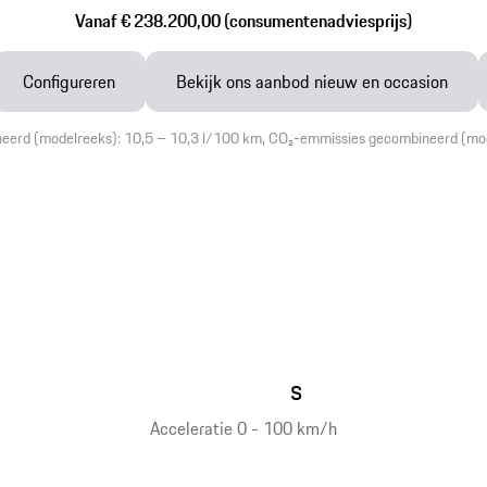
Vanaf € 238.200,00 (consumentenadviesprijs)
Configureren
Bekijk ons aanbod nieuw en occasion
neerd (modelreeks): 10,5 – 10,3 l/100 km, CO₂-emmissies gecombineerd (mo
s
Acceleratie 0 - 100 km/h