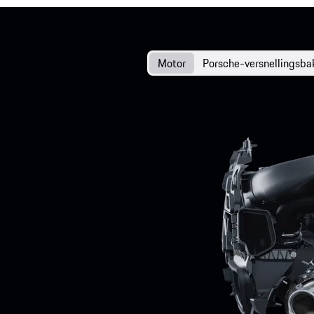
Motor
Porsche-versnellingsb