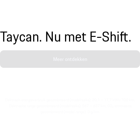
Taycan. Nu met E-Shift.
Meer ontdekken
Elektrisch energieverbruik gecombineerd (modelreeks): 20,1 – 17,7 kWh/100 km,
Elektrische range gecombineerd (modelreeks): 567 – 637 km, CO₂-emmissies
gecombineerd (model range): 0 g/km