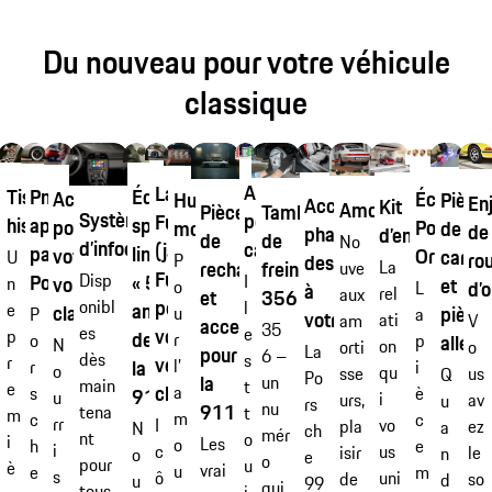
Du nouveau pour votre véhicule
classique
Additif
La
Édition
Tissus
Pneumatiques
Écusson
Accessoires
Huiles
Pièce
Enj
Accessoires
Kit
Amortisseur 993
Tambour
Pièces
Système
pour
Fuchsfelge®
spéciale
historiques
approuvés
Porsche
pour
moteur
de
de
phares
d’entretien
de
de
No
d’infodivertissement
carburant
(jante
limitée
par
Original
votre
carros
U
ro
P
destinés
frein
La
rechange
uve
Fuchs)
Disp
« 50
Porsche
I
voiture
n
et
o
d’o
L
à
rel
aux
356 A
et
pour
onibl
l
ans
e
classique
pièce
u
a
P
votre 996
ati
am
V
accessoires
35
es
votre
e
p
de
r
p
allégé
o
N
on
orti
o
La
pour
6 –
dès
s
r
véhicule
l’
la
i
r
o
qu
sse
us
Q
Po
la
un
main
t
e
classique
a
è
s
911 Turbo »
u
i
urs,
av
u
rs
nu
911 Carrera RS 2.7
tena
t
m
m
c
c
rr
vo
I
pla
ez
a
N
ch
mér
nt
o
i
Les
o
e
h
i
us
c
isir
le
n
o
e
o
pour
u
è
vrai
u
m
e
s
uni
ô
de
so
d
u
99
qui
tous