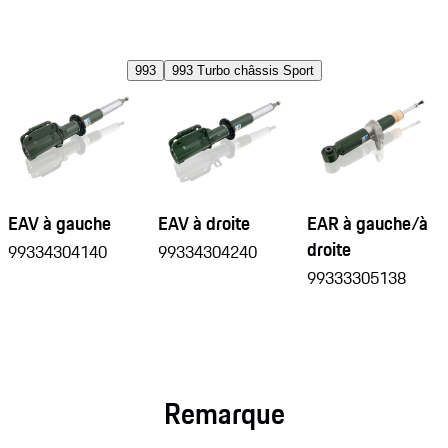
993
993 Turbo châssis Sport
EAV à gauche
EAV à droite
EAR à gauche/à
droite
99334304140
99334304240
99333305138
Remarque