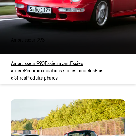
Amortisseur 993
Amortisseur 993
Essieu avant
Essieu
arrière
Recommandations sur les modèles
Plus
d’offres
Produits phares