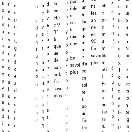
d’
pon
é
s
la
d
f
t
e
ch
n
ns
e
u
o
un
ible
c
o
cél
é
a
e
s
e
e
les
ur
x
i
e
s
o
r
èbr
v
b
s
p
pr
s
an
o
la
s
lar
sur
n
m
e 9
e
ri
t
o
e
v
né
u
t
d
ge
le
ç
a
11
l
q
é
r
mi
e
es
e
é
a
ga
mar
u
i
à
o
u
s
t,
u
r
90.
n
r
n
m
ché
p
s
que
p
e
a
g
m
s
En
N
a
s
m
.
o
d
ue
p
r
u
r
au
i
savoir
oi
u
u
e
En
u
e
de
é
l’
t
â
m
o
plus
r
x.
n
d’a
savoir
r
n
can
e
é
o
c
oti
n
e
T
e
cc
plus
t
o
ard.
s
c
t
e
f
s
n
o
P
es
o
u
En
p
u
a
à
Pe
d
ve
u
o
soi
u
v
savoir
a
s
l
d
pit
e
rs
t
r
re
s
e
plus
r
s
s
e
a
l
io
e
s
s
l
a
l
o
u
s
ou
a
n
s
c
po
e
u
e
n
r
é
tar
9
or
le
h
ur
s
d
s
P
l
l
ta
1
ig
s
e
l’in
v
i
i
o
e
é
n.
1
in
p
.
tér
é
s
n
r
s