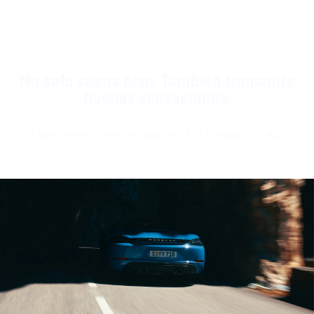
No solo suena bien. También transmite
buenas sensaciones.
Experimente el sonido único del 718 Boxster GTS 4.0.