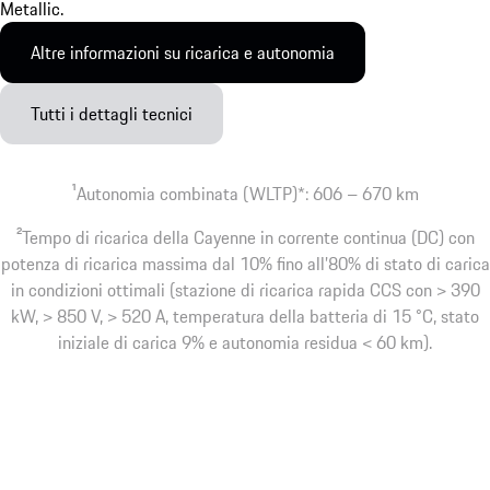
Altre informazioni su ricarica e autonomia
Tutti i dettagli tecnici
1
Autonomia combinata (WLTP)*: 606 – 670 km
2
Tempo di ricarica della Cayenne in corrente continua (DC) con
potenza di ricarica massima dal 10% fino all’80% di stato di carica
in condizioni ottimali (stazione di ricarica rapida CCS con > 390
kW, > 850 V, > 520 A, temperatura della batteria di 15 °C, stato
iniziale di carica 9% e autonomia residua < 60 km).