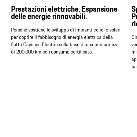
Prestazioni elettriche. Espansione
S
delle energie rinnovabili.
P
r
Porsche sostiene lo sviluppo di impianti eolici e solari
per coprire il fabbisogno di energia elettrica della
Ci
flotta Cayenne Electric sulla base di una percorrenza
ve
di 200.000 km con consumo certificato.
mi
ap
ba