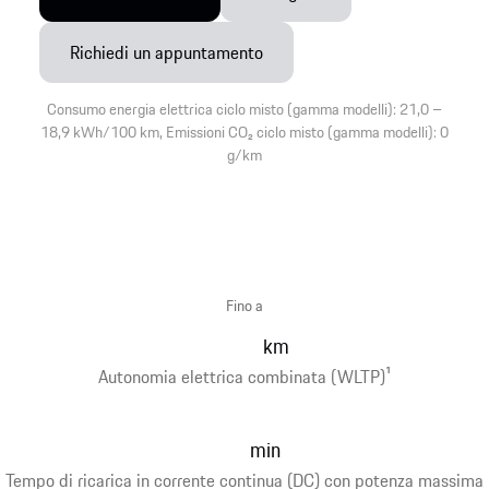
Richiedi un appuntamento
Consumo energia elettrica ciclo misto (gamma modelli): 21,0 –
18,9 kWh/100 km, Emissioni CO₂ ciclo misto (gamma modelli): 0
g/km
Fino a
km
Autonomia elettrica combinata (WLTP)
1
min
Tempo di ricarica in corrente continua (DC) con potenza massima