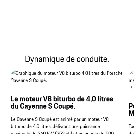
la silhouette de la 911, et une dynamique de
conduite exceptionnelle.
Dynamique de conduite.
Le moteur V8 biturbo de 4,0 litres
du Cayenne S Coupé.
P
M
Le Cayenne S Coupé est animé par un moteur V8
biturbo de 4,0 litres, délivrant une puissance
To
maximale de 260 kW (353 ch) et un couple de 500
du