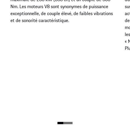
Nm​​​​​​​. Les moteurs V8 sont synonymes de puissance
su
exceptionnelle, de couple élevé, de faibles vibrations
ac
et de sonorité caractéristique.
de
mo
le
« 
Pl