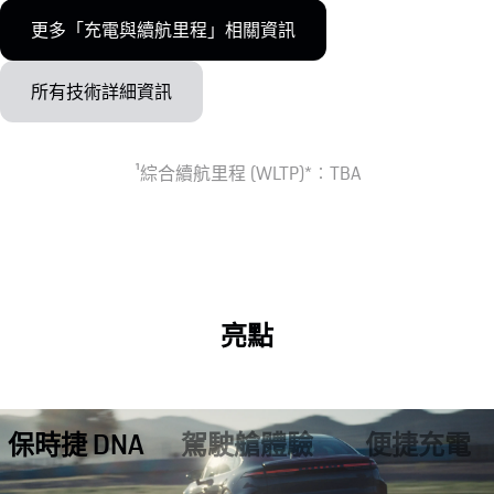
更多「充電與續航里程」相關資訊
所有技術詳細資訊
1
綜合續航里程 (WLTP)*︰TBA
亮點
保時捷 DNA
駕駛艙體驗
便捷充電
Cayenne Coupé 比
保時捷車款中最大
旅途中快速充電居