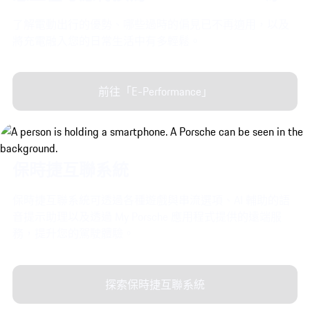
了解電動出行的優勢、哪些過時的偏見已不再適用，以及
將充電融入您的日常生活中有多輕鬆。
前往「E-Performance」
保時捷互聯系統
保時捷互聯系統可透過各種遊戲與串流選項、AI 輔助的語
音提示助理以及透過 My Porsche 應用程式提供的遠端服
務，提升您的駕駛體驗。
探索保時捷互聯系統