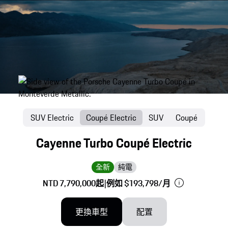
SUV Electric
Coupé Electric
SUV
Coupé
Cayenne Turbo Coupé Electric
全新
純電
NTD 7,790,000起
|
例如 $193,798/月
更換車型
配置