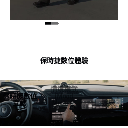
數位鑰匙
保時捷數位鑰匙最多可與七人分享，讓您透過行
保時捷數位體驗
動裝置免接觸地開啟、鎖定和啟動車輛。¹
深入
瞭解保時捷數位鑰匙
.
情境模式
¹前提條件：需啟用保時捷互聯系統方案，並具備
保時捷數位
(Mood
相容的行動裝置。
互動
Modes)¹
娛樂
全新的保時捷 DI 使
情境模式 (Mood
透過串流或遊戲等
用者介面透過直覺
Modes) 在駕駛或靜
類別的應用程式，