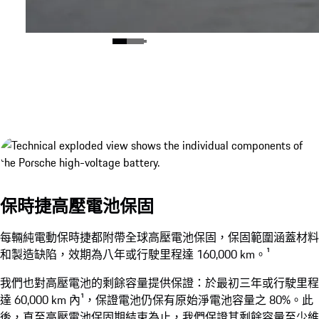
保時捷無線充電系統¹
保時捷高壓電池保固
顯示更多
每輛純電動保時捷都附帶全球高壓電池保固，保固範圍涵蓋材料
和製造缺陷，效期為八年或行駛里程達 160,000 km。¹
我們也對高壓電池的剩餘容量提供保證：於最初三年或行駛里程
達 60,000 km 內¹，保證電池仍保有原始淨電池容量之 80%。此
後，直至高壓電池保固期結束為止，我們保證其剩餘容量至少維