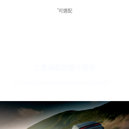
化操作、可自訂小
止時創造沉浸式的
搭配藍牙耳機¹、藍
工具以及現代化的
內裝體驗，帶來更
牙控制器¹ 和大型乘
1
可選配
外觀與感受，樹立
多放鬆或活力。
客資訊娛樂顯示螢
了新標準。
幕¹，盡情享受娛
樂。
力量滿載的電子聲浪
保時捷電動跑車音效裝置使車輛的聲浪更加感性。