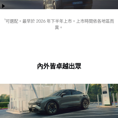
以往任何時候都更
的顯示螢幕區域、
家感應式¹ 充電無憂
出色，完美結合了
互動式情境模式¹，
駕駛充電選項可依
性能、日常實用
以及新一代座椅，
您的需求量身打
1
可選配。最早於 2026 年下半年上市。上市時間依各地區而
性、長途駕乘舒適
共同帶來獨特的內
造。
異。
性及越野能力。
裝體驗。
內外皆卓越出眾