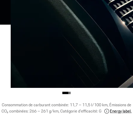
Consommation de carburant combinée: 11,7 – 11,5 l/100 km, Émissions de
CO₂ combinées: 266 – 261 g/km, Catégorie d'efficacité: G
Energy label.