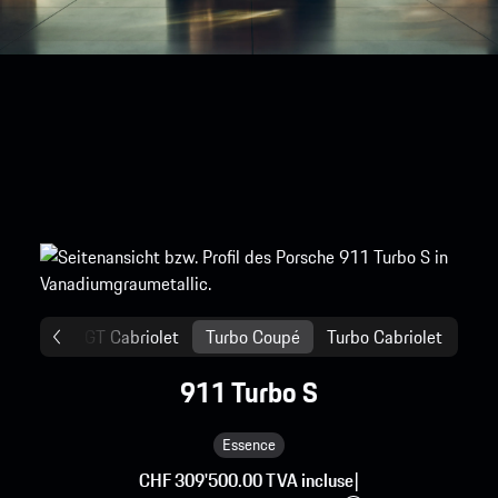
ga
GT
GT Cabriolet
Turbo Coupé
Turbo Cabriolet
911 Turbo S
Essence
CHF 309'500.00 TVA incluse
|