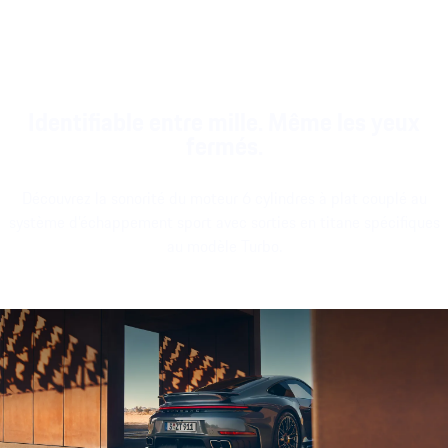
Twin eTurbo : un moteur, deux turbocompresseurs 
Afficher plus
Identifiable entre mille. Même les yeux
fermés.
Découvrez la sonorité du moteur 6 cylindres à plat couplé au
système d’échappement sport avec sorties en titane spécifiques
au modèle Turbo.