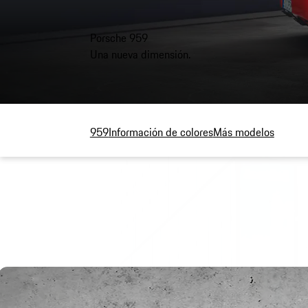
Porsche 959
Una nueva dimensión.
959
Información de colores
Más modelos