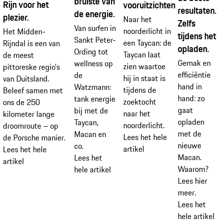
bruiste van
Rijn voor het
vooruitzichten.
resultaten.
de energie.
plezier.
Naar het
Zelfs
Van surfen in
noorderlicht in
Het Midden-
tijdens het
Sankt Peter-
een Taycan: de
Rijndal is een van
opladen.
Ording tot
Taycan laat
de meest
Gemak en
wellness op
zien waartoe
pittoreske regio's
efficiëntie
de
hij in staat is
van Duitsland.
hand in
Watzmann:
tijdens de
Beleef samen met
hand: zo
tank energie
zoektocht
ons de 250
gaat
bij met de
naar het
kilometer lange
opladen
Taycan,
noorderlicht.
droomroute – op
met de
Macan en
Lees het hele
de Porsche manier.
nieuwe
co.
artikel
Lees het hele
Macan.
Lees het
artikel
Waarom?
hele artikel
Lees hier
meer.
Lees het
hele artikel