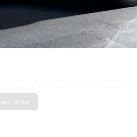
uipement de série plus complet et de détails distinctifs en Noir (fi
 votre véhicule