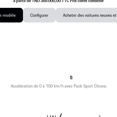
à partir de TND 366 000,00 TTC Prix client conseillé
e modèle
Configurer
Acheter des voitures neuves et
s
Accélération de 0 à 100 km/h avec Pack Sport Chrono
/