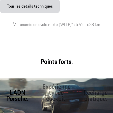
Tous les détails techniques
1
Autonomie en cycle mixte (WLTP)* : 576 – 638 km
Points forts.
Expérience
L’ADN
typée
Recharge
Porsche.
cockpit.
pratique.
Le Cayenne Coupé
Expérience unique
Recharge rapide en