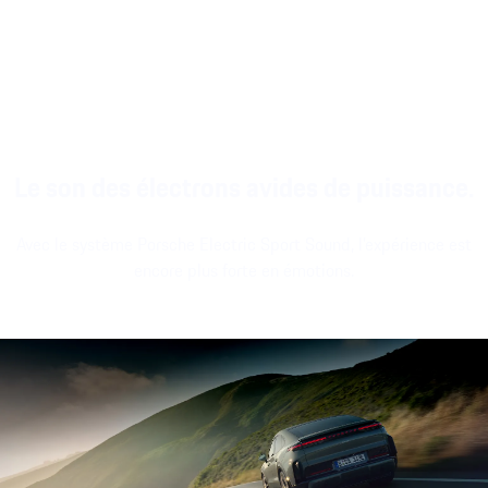
personnalisables,
permettre aux
streaming ou de
apparence moderne.
passagers de mieux
avec un casq
se détendre ou se
Bluetooth¹, une m
ressourcer en cours
Bluetooth¹ et un
de route ou à l’arrêt.
écran passage
Le son des électrons avides de puissance.
Avec le système Porsche Electric Sport Sound, l’expérience est
encore plus forte en émotions.