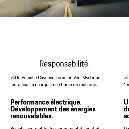
Fichier son
Responsabilité.
Performance électrique.
U
Développement des énergies
d
renouvelables.
s
Porsche soutient le développement de centrales
De