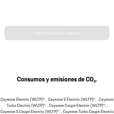
Contacte un Centro Porsche, solicite el material informativo o
regístrese para recibir noticias exclusivas de Porsche.
Ir al formulario de contacto
Consumos y emisiones de CO₂.
Cayenne Electric (WLTP)*:
Cayenne S Electric (WLTP)*:
Cayenne
Turbo Electric (WLTP)*:
Cayenne Coupé Electric (WLTP)*:
Cayenne S Coupé Electric (WLTP)*:
Cayenne Turbo Coupé Electric