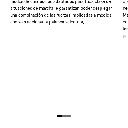
modos de conducción adaptados para toda clase de
di
situaciones de marcha le garantizan poder desplegar
ne
una combinación de las fuerzas implicadas a medida
Ma
con solo accionar la palanca selectora,
co
lo
ga