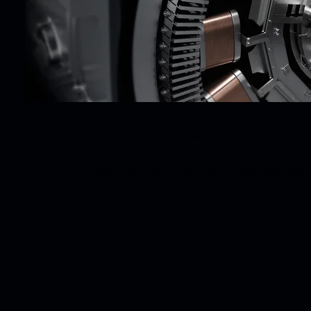
Dos motores, un impulso: pasión.
El potente motor eléctrico permite, por un lado, unas presta