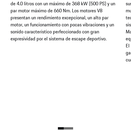
de 4.0 litros con un máximo de 368 kW (500 PS) y un
su
par motor máximo de 660 Nm. Los motores V8
mu
presentan un rendimiento excepcional, un alto par
te
motor, un funcionamiento con pocas vibraciones y un
si
sonido característico perfeccionado con gran
Ma
expresividad por el sistema de escape deportivo.
eq
El
ga
cu