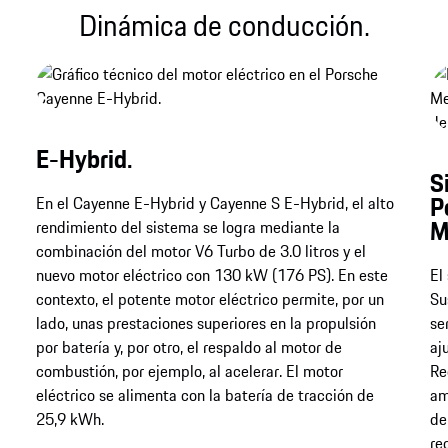
Dinámica de conducción.
E-Hybrid.
S
P
En el Cayenne E-Hybrid y Cayenne S E-Hybrid, el alto
M
rendimiento del sistema se logra mediante la
combinación del motor V6 Turbo de 3.0 litros y el
nuevo motor eléctrico con 130 kW (176 PS). En este
El
contexto, el potente motor eléctrico permite, por un
Su
lado, unas prestaciones superiores en la propulsión
se
por batería y, por otro, el respaldo al motor de
aj
combustión, por ejemplo, al acelerar. El motor
Re
eléctrico se alimenta con la batería de tracción de
am
25,9 kWh.
de
re