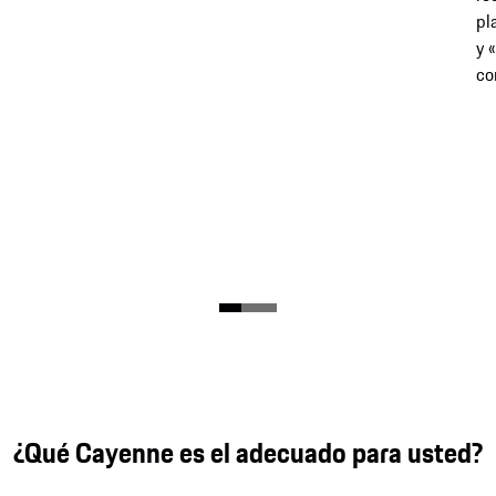
pl
y 
co
¿Qué Cayenne es el adecuado para usted?