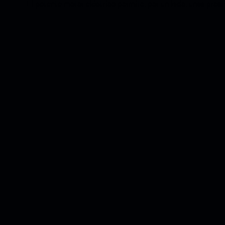
El potente motor eléctrico permite, por un lado, unas presta