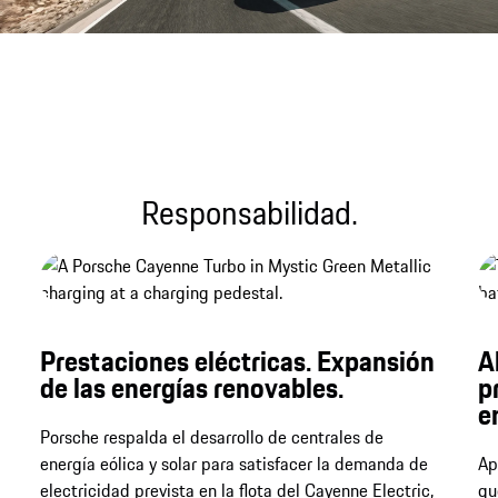
Archivo de sonido
Responsabilidad.
Prestaciones eléctricas. Expansión
A
de las energías renovables.
p
e
Porsche respalda el desarrollo de centrales de
energía eólica y solar para satisfacer la demanda de
Ap
electricidad prevista en la flota del Cayenne Electric,
qu