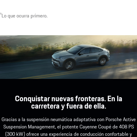
¹Lo que ocurra primero.
1
Disponible opcionalmente con hasta 22 kW.
Conquistar nuevas fronteras. En la
carretera y fuera de ella.
Gracias a la suspensión neumática adaptativa con Porsche Active
Suspension Management, el potente Cayenne Coupé de 408 PS
(300 kW) ofrece una experiencia de conducción confortable y