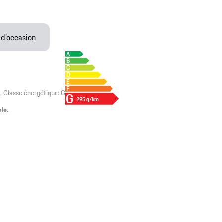
 d’occasion
Classe énergétique: G
295 g/km
le.