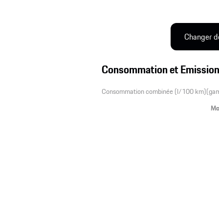
Changer d
Consommation et Emissio
Consommation combinée (l/100 km)(gamm
Mo