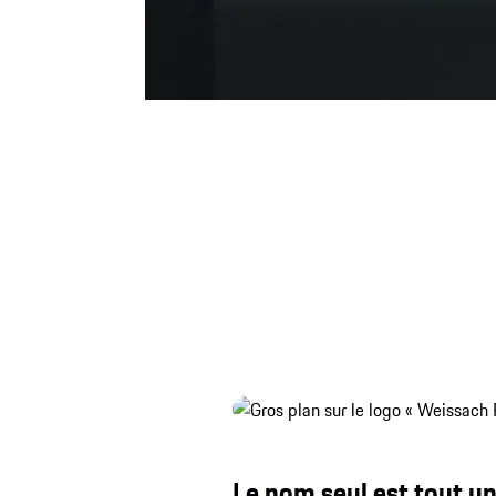
Aérodynamisme.
Signes visibles : aileron arrière fixe avec li
déportance, une adhérence au sol élevée, e
Le nom seul est tout 