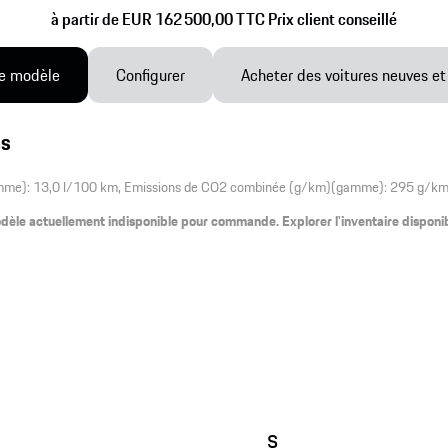
à partir de EUR 162 500,00 TTC Prix client conseillé
e modèle
Configurer
Acheter des voitures neuves et
ns
e): 13,0 l/100 km, Emissions de CO2 combinée (g/km)(gamme): 295 g/km, 
dèle actuellement indisponible pour commande. Explorer l'inventaire disponib
s