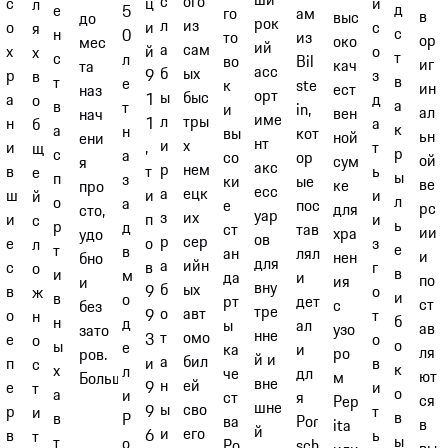
с
ого
и
с
ц
л
д
е
5
го
ам
в
выс
до
рок
л
из
с
о
и
я
с
н
0
то
из
ор
око
мес
ий
а
сам
о
х
й
х
т
с
л
во
Bil
иг
кач
та
асс
б
ых
з
р
9
в
в
т
е
к
ste
ин
ест
наз
орт
ы
быс
д
а
1
о
а
в
т
и
in,
ал
вен
нач
име
л
тры
а
н
1
б
к
а
н
вы
кот
ьн
ной
ени
нт
и
х
т
и
,
щ
р
с
а
со
ор
ой
сум
я
акс
р
нем
ь
в
т
е
ы
п
з
ки
ые
ве
ке
про
есс
а
ецк
и
ш
и
й
л
о
а
е
пос
рс
для
сто,
уар
з
их
и
и
п
с
ь
р
д
ст
тав
ии
хра
удо
ов
р
сер
з
е
о
л
е
т
в
ан
лял
и
нен
бно
для
а
ийн
г
с
в
о
в
и
м
да
и
по
ия
и
вну
б
ых
о
в
9
ж
и
в
о
рт
дет
ст
с
без
тре
о
авт
т
о
9
н
б
н
д
ы
ал
ав
узо
зато
нне
т
омо
о
е
3
о
о
ы
е
ка
и
ля
ро
ров.
й и
а
бил
в
п
и
с
к
х
л
че
дл
ют
м
Больше
вне
н
ей
и
е
9
т
о
а
и
ст
я
ся
Pep
шне
ы
сво
т
р
9
и
в
в
P
ва
Por
в
ita
й
и
его
ь
в
6
т
ы
т
o
Po
sch
вы