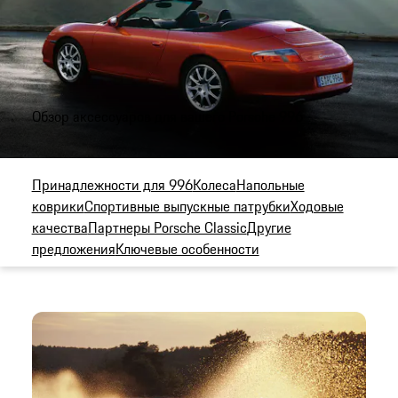
Обзор аксессуаров для вашего Porsche 996
Принадлежности для 996
Колеса
Напольные
коврики
Спортивные выпускные патрубки
Ходовые
качества
Партнеры Porsche Classic
Другие
предложения
Ключевые особенности