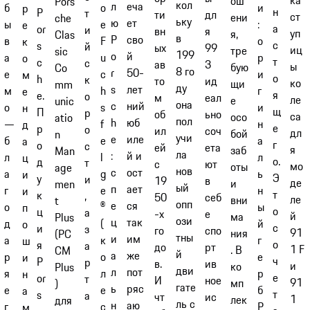
ош
Pors
кол
л
еча
и
б
о
р
н
P
т
ти
дл
ст
ени
che
ьку
ю
ет
:
ы
е
е
а
or
и
вн
я
уп
я,
Clas
в
P
сво
о
в
F
к
с
s
й
ых
99
иц
тре
sic
199
o
й
р
а
u
о
т
c
с
ав
3
ы
бую
Co
8 го
r
50-
и
е
c
м
о
h
к
то
ид
ко
щи
mm
ду
s
лет
г
м
h
е
я
e.
о
м
еал
ле
е
unic
она
c
ний
и
о
s
н
щ
П
р
об
ьно
са
осо
atio
пол
h
юб
н
—
f
д
е
р
о
ил
соч
дл
бой
n
учи
e
иле
а
б
e
а
г
о
с
ей
ета
я
заб
Man
ла
:
й и
л
л
l
ц
о.
д
т
с
ют
мо
оты
age
нов
с
ост
ь
а
g
и
Э
у
и
19
в
де
и
men
ый
п
ает
н
г
e
и
т
к
,
50
себ
ле
вни
t
опп
е
ся
ы
о
®
п
о
ц
а
-х
е
й
ма
Plus
ози
ц
так
й
д
(
о
с
и
з
го
спо
91
ния
(PC
тны
и
им
г
а
к
ш
о
я
а
до
рт
1 F
. В
CM
й
а
же
е
р
о
и
ч
P
р
в.
ив
и
ко
Plus
дви
л
пот
р
я
л
н
е
or
т
И
ное
91
мп
)
гате
ь
ряс
б
е
е
а
т
s
а
чт
ис
1
лек
для
ль с
н
аю
P
г
с
м