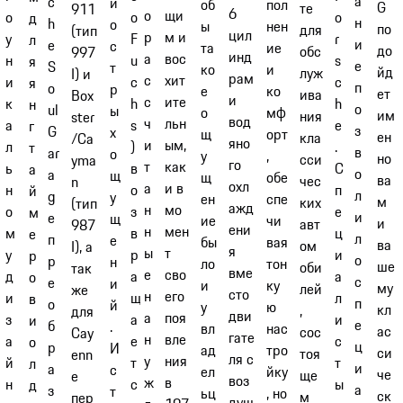
а
c
и
об
пол
G
те
911
6
о
щи
o
о
о
д
н
h
о
ы
нен
по
для
(тип
цил
р
м и
r
у
F
л
и
e
с
та
ие
до
обс
997
инд
а
вос
s
н
u
я
е
S
т
ко
и
йд
луж
I) и
рам
с
хит
c
и
c
я
п
o
р
е
ко
ет
ива
Box
и
с
ите
h
к
h
н
о
ul
ы
о
мф
им
ния
ster
вод
ч
льн
e
а
s
г
з
G
х
щ
орт
ен
кла
/Ca
яно
и
ым,
.
л
)
т
в
ar
о
у
,
но
сси
yma
го
т
как
С
ь
в
а
о
a
щ
щ
обе
ва
чес
n
охл
а
и в
п
н
о
й
л
g
у
ен
спе
м
ких
(тип
ажд
н
мо
е
о
з
м
и
e
щ
ие
чи
и
авт
987
ени
н
мен
ц
м
в
е
л
п
е
бы
вая
ва
ом
I), а
я
ы
т
и
у
р
р
о
р
н
ло
тон
ше
оби
так
вме
е
сво
а
д
а
о
с
е
и
и
ку
му
лей
же
сто
н
его
л
и
щ
в
п
о
й
у
ю
кл
,
для
дви
а
поя
и
з
а
и
е
б
.
вл
нас
ас
сос
Cay
гате
н
вле
с
а
е
о
ц
р
И
ад
тро
си
тоя
enn
ля с
у
ния
т
й
т
л
и
а
с
ел
йку
че
ще
e
воз
ж
в
ы
н
с
д
а
з
т
ьц
, но
ск
м
пер
душ