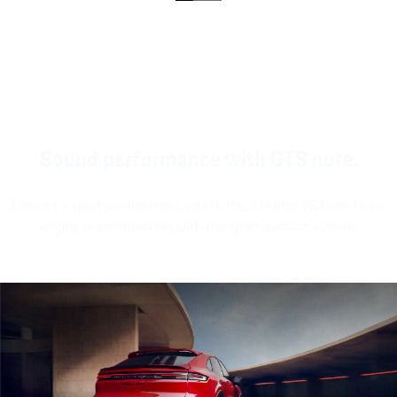
Sound performance with GTS note.
Ensures a sporty, voluminous sound: the 4.0-litre V8 twin-turbo
engine in combination with the sport exhaust system.