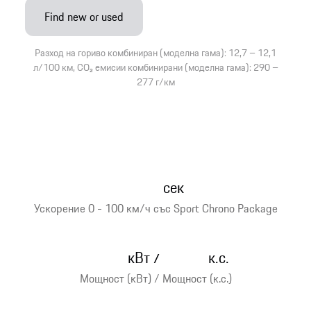
Find new or used
Разход на гориво комбиниран (моделна гама): 12,7 – 12,1
л/100 км, CO₂ емисии комбинирани (моделна гама): 290 –
277 г/км
сек
Ускорение 0 - 100 км/ч със Sport Chrono Package
кВт
к.с.
/
Мощност (кВт) / Мощност (к.с.)