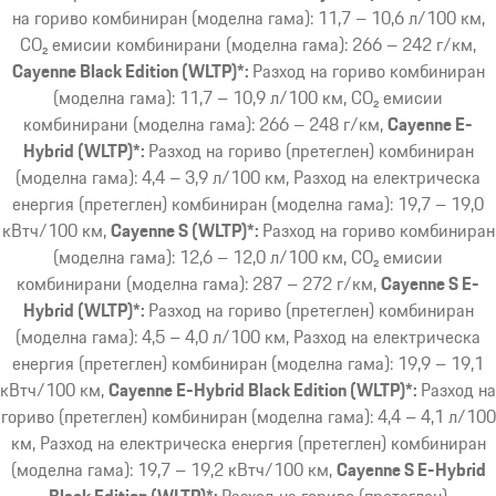
на гориво комбиниран (моделна гама): 11,7 – 10,6 л/100 км,
CO₂ емисии комбинирани (моделна гама): 266 – 242 г/км
Cayenne Black Edition (WLTP)*:
Разход на гориво комбиниран
(моделна гама): 11,7 – 10,9 л/100 км, CO₂ емисии
комбинирани (моделна гама): 266 – 248 г/км
Cayenne E-
Hybrid (WLTP)*:
Разход на гориво (претеглен) комбиниран
(моделна гама): 4,4 – 3,9 л/100 км, Разход на електрическа
енергия (претеглен) комбиниран (моделна гама): 19,7 – 19,0
кВтч/100 км
Cayenne S (WLTP)*:
Разход на гориво комбиниран
(моделна гама): 12,6 – 12,0 л/100 км, CO₂ емисии
комбинирани (моделна гама): 287 – 272 г/км
Cayenne S E-
Hybrid (WLTP)*:
Разход на гориво (претеглен) комбиниран
(моделна гама): 4,5 – 4,0 л/100 км, Разход на електрическа
енергия (претеглен) комбиниран (моделна гама): 19,9 – 19,1
кВтч/100 км
Cayenne E-Hybrid Black Edition (WLTP)*:
Разход на
гориво (претеглен) комбиниран (моделна гама): 4,4 – 4,1 л/100
км, Разход на електрическа енергия (претеглен) комбиниран
(моделна гама): 19,7 – 19,2 кВтч/100 км
Cayenne S E-Hybrid
Black Edition (WLTP)*:
Разход на гориво (претеглен)