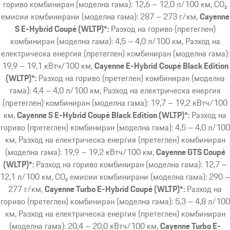
гориво комбиниран (моделна гама): 12,6 – 12,0 л/100 км, CO₂
емисии комбинирани (моделна гама): 287 – 273 г/км
Cayenne
S E-Hybrid Coupé (WLTP)*:
Разход на гориво (претеглен)
комбиниран (моделна гама): 4,5 – 4,0 л/100 км, Разход на
електрическа енергия (претеглен) комбиниран (моделна гама):
19,9 – 19,1 кВтч/100 км
Cayenne E-Hybrid Coupé Black Edition
(WLTP)*:
Разход на гориво (претеглен) комбиниран (моделна
гама): 4,4 – 4,0 л/100 км, Разход на електрическа енергия
(претеглен) комбиниран (моделна гама): 19,7 – 19,2 кВтч/100
км
Cayenne S E-Hybrid Coupé Black Edition (WLTP)*:
Разход на
гориво (претеглен) комбиниран (моделна гама): 4,5 – 4,0 л/100
км, Разход на електрическа енергия (претеглен) комбиниран
(моделна гама): 19,9 – 19,2 кВтч/100 км
Cayenne GTS Coupé
(WLTP)*:
Разход на гориво комбиниран (моделна гама): 12,7 –
12,1 л/100 км, CO₂ емисии комбинирани (моделна гама): 290 –
277 г/км
Cayenne Turbo E-Hybrid Coupé (WLTP)*:
Разход на
гориво (претеглен) комбиниран (моделна гама): 5,3 – 4,8 л/100
км, Разход на електрическа енергия (претеглен) комбиниран
(моделна гама): 20,4 – 20,0 кВтч/100 км
Cayenne Turbo E-