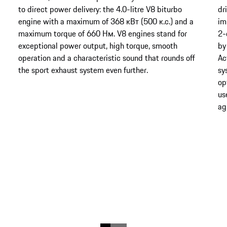
to direct power delivery: the 4.0-litre V8 biturbo
dr
engine with a maximum of 368 кВт (500 к.с.) and a
im
maximum torque of 660 Нм. V8 engines stand for
2-
exceptional power output, high torque, smooth
by
operation and a characteristic sound that rounds off
Ac
the sport exhaust system even further.
sy
op
us
agi