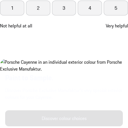
1
2
3
4
5
Not helpful at all
Very helpful
Paint to Sample.
Discover Porsche Exclusive Manufaktur's very special exterior
colours for your Cayenne.
Discover colour choices