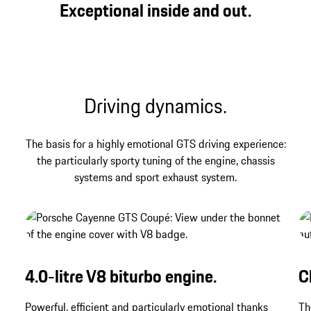
Three legendary letters that have always stood for
Exceptional inside and out.
direct, genuine and powerful driving pleasure at
Porsche – and that find their contemporary
expression in the Cayenne GTS Coupé.
Driving dynamics.
The basis for a highly emotional GTS driving experience:
the particularly sporty tuning of the engine, chassis
systems and sport exhaust system.
4.0-litre V8 biturbo engine.
C
Powerful, efficient and particularly emotional thanks
Th