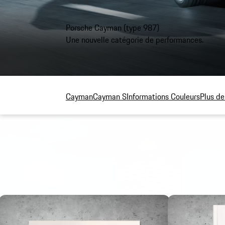
Porsche Cayman (type 987)
Une nouvelle catégorie de performances.
Cayman
Cayman S
Informations Couleurs
Plus d