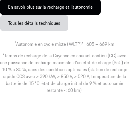
En savoir plus sur la recharge et l’autonomie
Tous les détails techniques
1
Autonomie en cycle mixte (WLTP)* : 605 – 669 km
2
Temps de recharge de la Cayenne en courant continu (CC) avec
une puissance de recharge maximale, d'un état de charge (SoC) de
10 % à 80 %, dans des conditions optimales (station de recharge
rapide CCS avec > 390 kW, > 850 V, > 520 A, température de la
batterie de 15 °C, état de charge initial de 9 % et autonomie
restante < 60 km).