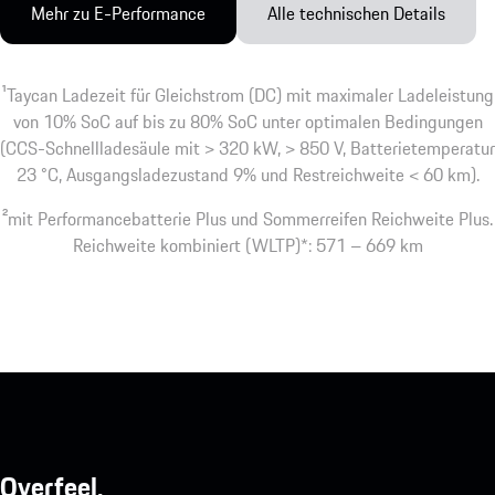
Mehr zu E-Performance
Alle technischen Details
1
Taycan Ladezeit für Gleichstrom (DC) mit maximaler Ladeleistung
von 10% SoC auf bis zu 80% SoC unter optimalen Bedingungen
(CCS-Schnellladesäule mit > 320 kW, > 850 V, Batterietemperatur
23 °C, Ausgangsladezustand 9% und Restreichweite < 60 km).
2
mit Performancebatterie Plus und Sommerreifen Reichweite Plus.
Reichweite kombiniert (WLTP)*: 571 – 669 km
Overfeel.