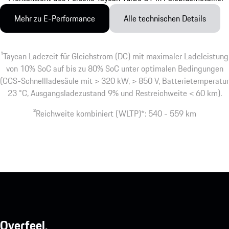
Mehr zu E-Performance
Alle technischen Details
1
Taycan Ladezeit für Gleichstrom (DC) mit maximaler Ladeleistung
von 10% SoC auf bis zu 80% SoC unter optimalen Bedingungen
(CCS-Schnellladesäule mit > 320 kW, > 850 V, Batterietemperatur
23 °C, Ausgangsladezustand 9% und Restreichweite < 60 km).
2
Reichweite kombiniert (WLTP)*: 540 - 559 km
Overfeel.