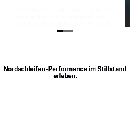
Lässt Motorsport-Herzen schneller schlagen: Für
eine gegenüber den Turbo Modellen nochmals
gesteigerte Antriebsleistung kommt ein spezieller
Pulswechselrichter zum Einsatz.
Nordschleifen-Performance im Stillstand
erleben.