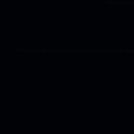
Overboost-Lei
Allradantrieb.
In den Taycan Turbo GT Modellen stellen die E-Maschinen a
1
Details zum Messverfahren angegebener Werte unter
www