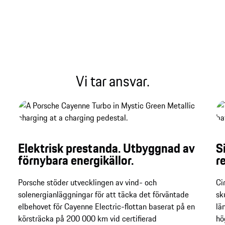
Ljudfil
Vi tar ansvar.
Elektrisk prestanda. Utbyggnad av
S
förnybara energikällor.
r
Porsche stöder utvecklingen av vind- och
Ci
solenergianläggningar för att täcka det förväntade
sk
elbehovet för Cayenne Electric-flottan baserat på en
lä
körsträcka på 200 000 km vid certifierad
hö