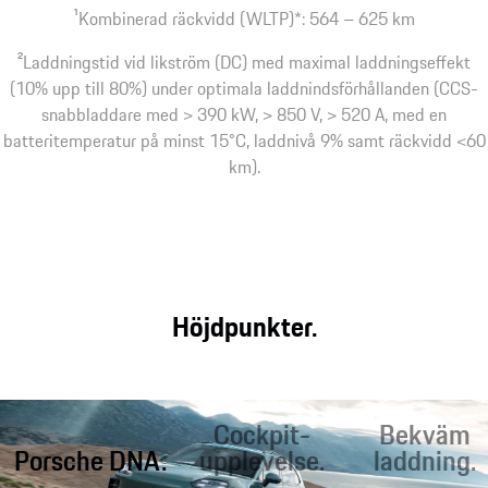
1
Kombinerad räckvidd (WLTP)*: 564 – 625 km
2
Laddningstid vid likström (DC) med maximal laddningseffekt
(10% upp till 80%) under optimala laddnindsförhållanden (CCS-
snabbladdare med > 390 kW, > 850 V, > 520 A, med en
batteritemperatur på minst 15°C, laddnivå 9% samt räckvidd <60
km).
Höjdpunkter.
Cockpit-
Bekväm
Porsche DNA.
upplevelse.
laddning.