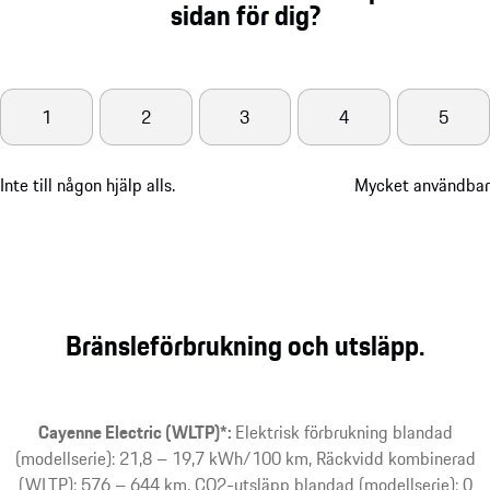
sidan för dig?
1
2
3
4
5
Inte till någon hjälp alls.
Mycket användbar
Bränsleförbrukning och utsläpp.
Cayenne Electric (WLTP)*:
Elektrisk förbrukning blandad
(modellserie): 21,8 – 19,7 kWh/100 km, Räckvidd kombinerad
(WLTP): 576 – 644 km, CO2-utsläpp blandad (modellserie): 0