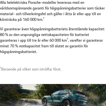
Alla helelektriska Porsche-modeller levereras med en
världsomspännande garanti för högspänningsbatterier som täcker
material- och tillverkningsfel och gäller i åtta år eller upp till en
1
Finns som tillval. Tillgängligt tidigast från andra halvåret
körsträcka på 160 000 km.¹
Vi garanterar även högspänningsbatteriets återstående kapacitet:
80 % av den ursprungliga nettokapaciteten för batteriet
garanteras i upp till tre år eller 60 000 km¹, varefter vi garanterar
minst 70 % restkapacitet fram till slutet av garantin för
högspänningsbatteriet.
1
Beroende på vilket som inträffar först.