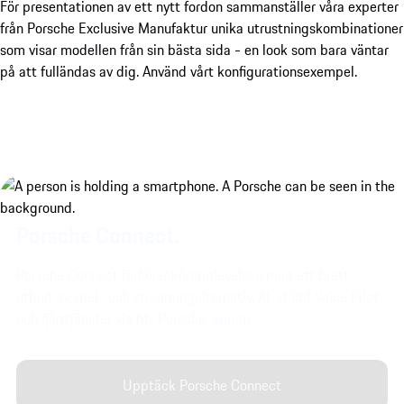
För presentationen av ett nytt fordon sammanställer våra experter
från Porsche Exclusive Manufaktur unika utrustningskombinationer
som visar modellen från sin bästa sida - en look som bara väntar
på att fulländas av dig. Använd vårt konfigurationsexempel.
Porsche Connect.
Porsche Connect förhöjer körupplevelsen med ett brett
utbud av spel- och streamingalternativ, AI-stödd Voice Pilot
och fjärrtjänster via My Porsche-appen.
Upptäck Porsche Connect