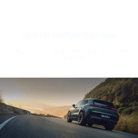
modernt utseende.
körning eller
passagerardisplay¹.
stillastående.
Ljudet av kraftfulla elektroner.
Det valfria Porsche Electric Sport Sound gör fordonets ljud ännu
mer emotionellt.