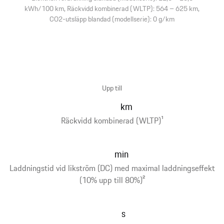
kWh/100 km, Räckvidd kombinerad (WLTP): 564 – 625 km,
CO2-utsläpp blandad (modellserie): 0 g/km
Upp till
km
Räckvidd kombinerad (WLTP)
1
min
Laddningstid vid likström (DC) med maximal laddningseffekt
(10% upp till 80%)
2
s