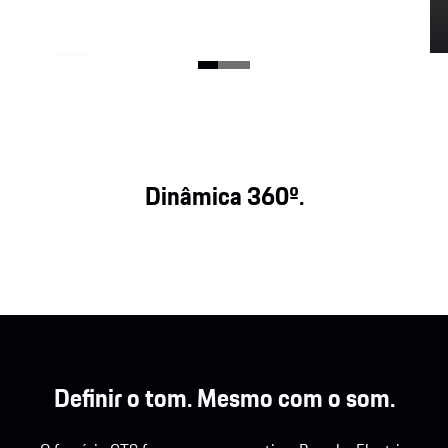
GTS
3 letras lendárias que conferem ao Taycan
totalmente elétrico um prazer de condução direto,
puro e potente. Para emoções mais fortes.
Dinâmica 360º.
Definir o tom. Mesmo com o som.