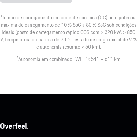
1
Tempo de carregamento em corrente contínua (CC) com potência
máxima de carregamento de 10 % SoC a 80 % SoC sob condições
ideais (posto de carregamento rápido CCS com > 320 kW, > 850
V, temperatura da bateria de 23 ºC, estado de carga inicial de 9 %
e autonomia restante < 60 km).
2
Autonomia em combinado (WLTP): 541 – 611 km
Overfeel.