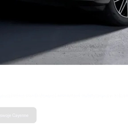
posażeniem standardowym i elementami stylistycznymi w kolorze 
 swoje Cayenne