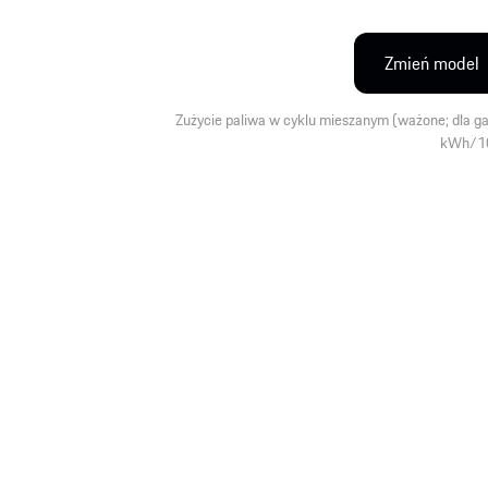
Zmień model
Zużycie paliwa w cyklu mieszanym (ważone; dla ga
kWh/10