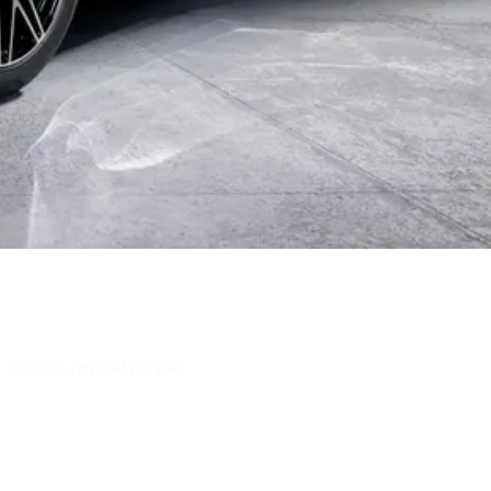
czarnym (wysoki połysk).