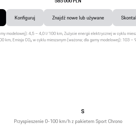
585 000 PLN
Konfiguruj
Znajdź nowe lub używane
Skontak
my modelowej): 4,5 – 4,0 l/100 km, Zużycie energii elektrycznej w cyklu mi
0 km, Emisja CO₂ w cyklu mieszanym (ważona; dla gamy modelowej): 103 – 
s
Przyspieszenie 0-100 km/h z pakietem Sport Chrono