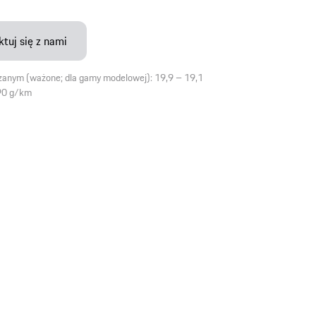
tuj się z nami
eszanym (ważone; dla gamy modelowej): 19,9 – 19,1
90 g/km