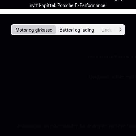
nytt kapittel: Porsche E-Performance.
Motor og girkasse
Batteri og lading
Understell
Overboost-effekt med 
Overboost-effekt med 
Firehjulsdrift.
I Taycan Turbo S gir de elektriske motorene på for- og bak
1
Informasjon om målemetoden for de angitte verdiene finn