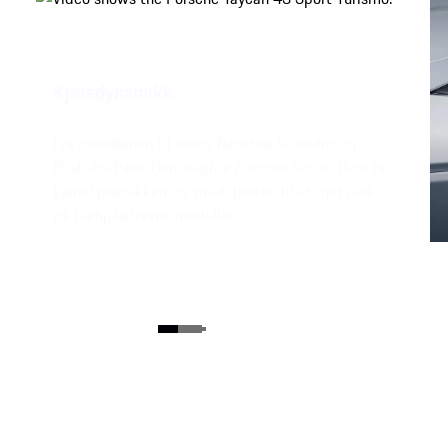
Kjøredynamikk.
Fra racerbanen til veien: Racetrack-modus og
Push-to-Pass. Den valgfrie Porsche Active Ride tar
kjøredynamikken og smidigheten til et nytt nivå
på firehjulsdrevne modeller.