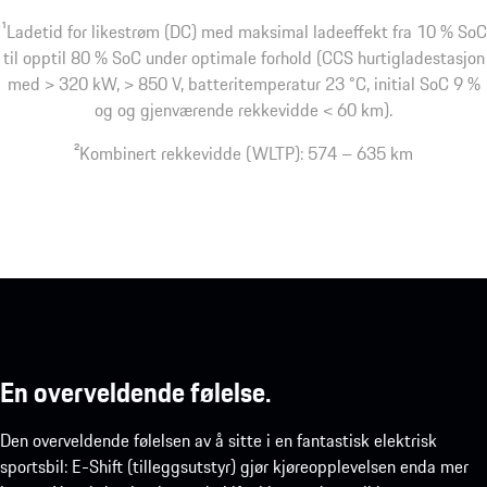
1
Ladetid for likestrøm (DC) med maksimal ladeeffekt fra 10 % SoC
til opptil 80 % SoC under optimale forhold (CCS hurtigladestasjon
med > 320 kW, > 850 V, batteritemperatur 23 °C, initial SoC 9 %
og og gjenværende rekkevidde < 60 km).
2
Kombinert rekkevidde (WLTP): 574 – 635 km
En overveldende følelse.
Den overveldende følelsen av å sitte i en fantastisk elektrisk
sportsbil: E-Shift (tilleggsutstyr) gjør kjøreopplevelsen enda mer