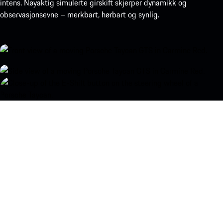
intens. Nøyaktig simulerte girskift skjerper dynamikk og
observasjonsevne – merkbart, hørbart og synlig.