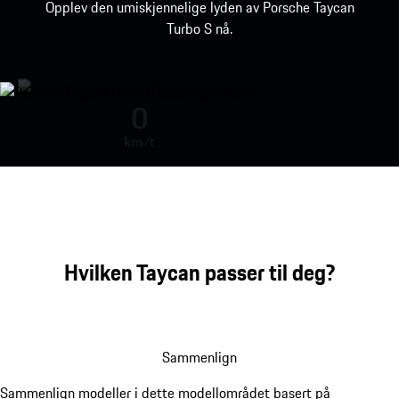
Opplev den umiskjennelige lyden av Porsche Taycan
Turbo S nå.
Porsche Taycan Turbo S engine so
0
km/t
Hvilken Taycan passer til deg?
Sammenlign