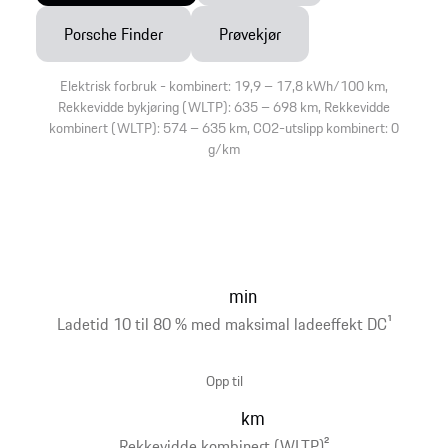
Porsche Finder
Prøvekjør
Elektrisk forbruk - kombinert: 19,9 – 17,8 kWh/100 km,
Rekkevidde bykjøring (WLTP): 635 – 698 km, Rekkevidde
kombinert (WLTP): 574 – 635 km, CO2-utslipp kombinert: 0
g/km
min
Ladetid 10 til 80 % med maksimal ladeeffekt DC
1
Opp til
km
Rekkevidde kombinert (WLTP)
2