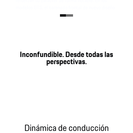
refuerzan su carácter de forma notable. En los
modelos GTS, el carenado frontal de nuevo diseño
con llamativos elementos aerodinámicos
verticales, incluidas rejillas de refrigeración
adaptativas, supone un elemento visual
destacado.
Inconfundible. Desde todas las
perspectivas.
Dinámica de conducción