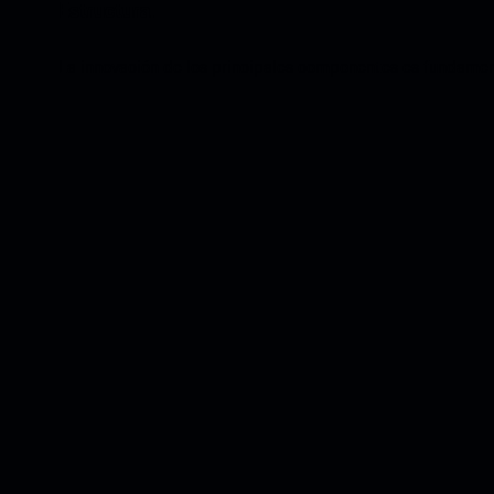
Estructura.
La innovación de los principales componentes es fundamenta