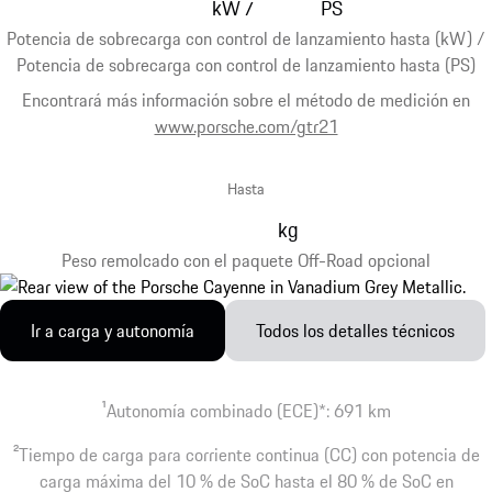
kW
PS
/
Potencia de sobrecarga con control de lanzamiento hasta (kW) /
Potencia de sobrecarga con control de lanzamiento hasta (PS)
Encontrará más información sobre el método de medición en
www.porsche.com/gtr21
Hasta
kg
Peso remolcado con el paquete Off-Road opcional
Ir a carga y autonomía
Todos los detalles técnicos
1
Autonomía combinado (ECE)*: 691 km
2
Tiempo de carga para corriente continua (CC) con potencia de
carga máxima del 10 % de SoC hasta el 80 % de SoC en