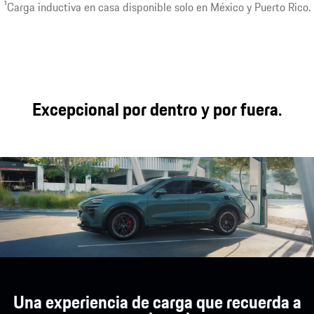
prestaciones con
deportiva y un viaje
Conducción sin
1
Carga inductiva en casa disponible solo en México y Puerto Rico.
aptitud utilitaria,
relajado: asientos
preocupaciones. Las
confort en largas
deportivos de
opciones de carga
distancias y
última generación,
pueden adaptarse a
capacidad
una pantalla
sus necesidades.
todoterreno.
inteligente y una
fuerte orientación al
Excepcional por dentro y por fuera.
conductor.
Una experiencia de carga que recuerda a