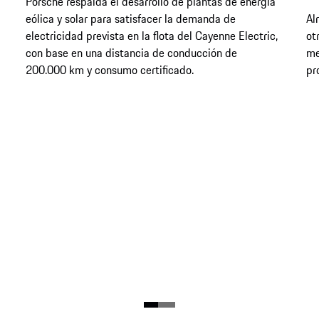
Porsche respalda el desarrollo de plantas de energía
eólica y solar para satisfacer la demanda de
Al
electricidad prevista en la flota del Cayenne Electric,
ot
con base en una distancia de conducción de
me
200.000 km y consumo certificado.
pr