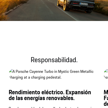
Archivo de sonido
Responsabilidad.
Rendimiento eléctrico. Expansión
M
de las energías renovables.
F
d