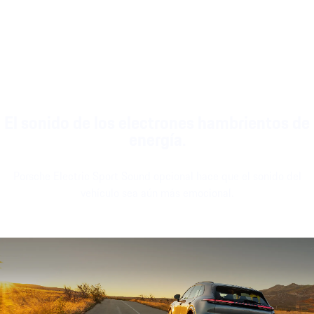
aspecto moderno.
conduce o se está parado.
El sonido de los electrones hambrientos de
energía.
Porsche Electric Sport Sound opcional hace que el sonido del
vehículo sea aún más emocional.