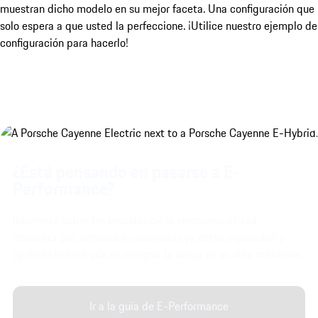
muestran dicho modelo en su mejor faceta. Una configuración que
solo espera a que usted la perfeccione. ¡Utilice nuestro ejemplo de
configuración para hacerlo!
¿Está pensando en pasarse a E-
Performance?
Infórmese sobre las ventajas de la electromovilidad,
descubra qué prejuicios anticuados ya están superados y
aprenda lo fácil que es integrar la carga en su vida cotidiana.
Ir a la guía de E-Performance