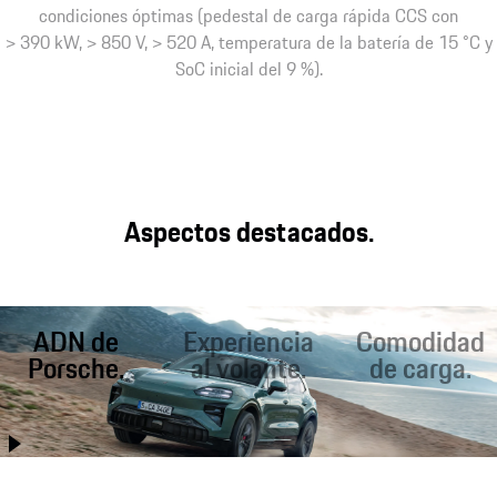
condiciones óptimas (pedestal de carga rápida CCS con
> 390 kW, > 850 V, > 520 A, temperatura de la batería de 15 °C y
SoC inicial del 9 %).
Aspectos destacados.
ADN de
Experiencia
Comodidad
Porsche.
al volante.
de carga.
Mejor que nunca, el
Condiciones
Carga rápida en la
Porsche Cayenne
óptimas para una
carretera. Carga
combina
conducción
inductiva¹ en casa.