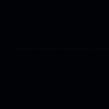
Un motor síncrono de excitación permanentes que impresion
1
Más detalles sobre el método de medición de los valores 