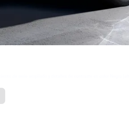
nto de serie ampliado y detalles de contraste en color Negro (alto