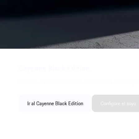
Cayenne Black Edition.
Descubra los modelos Cayenne Black Edition con equipamie
Ir al Cayenne Black Edition
Configure el suyo