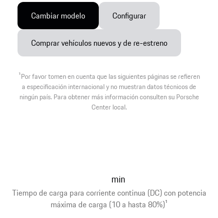
Cambiar modelo
Configurar
Comprar vehículos nuevos y de re-estreno
1
Por favor tomen en cuenta que las siguientes páginas se refieren
a especificación internacional y no muestran datos técnicos de
ningún país. Para obtener más información consulten su Porsche
Center local.
min
Tiempo de carga para corriente continua (DC) con potencia
máxima de carga (10 a hasta 80%)
1