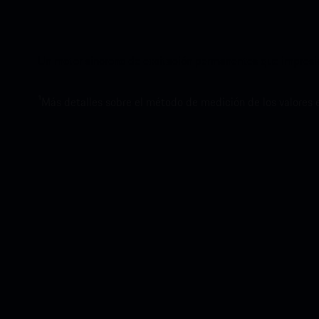
Un motor síncrono de excitación permanentes que impresion
1
Más detalles sobre el método de medición de los valores 