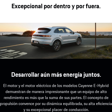
Además de la comodidad y la deportividad en la
Excepcional por dentro y por fuera.
carretera, los sistemas de chasis evolucionados
también aumentan el rendimiento sobre terrenos
exigentes.
Desarrollar aún más energía juntos.
El motor y el motor eléctrico de los modelos Cayenne E-Hybrid
demuestran de manera impresionante que un equipo de alto
rendimiento es más que la suma de sus partes. El concepto de
propulsión convence por su dinámica equilibrada, su alta eficiencia
y su excepcional placer de conducción.