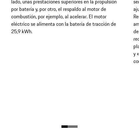
lado, unas prestaciones superiores en la propulsión
se
por batería y, por otro, el respaldo al motor de
aj
combustión, por ejemplo, al acelerar. El motor
Re
eléctrico se alimenta con la batería de tracción de
am
25,9 kWh.
de
re
pl
y 
co