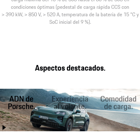
condiciones óptimas (pedestal de carga rápida CCS con
> 390 kW, > 850 V, > 520 A, temperatura de la batería de 15 °C y
SoC inicial del 9 %).
Aspectos destacados.
ADN de
Experiencia
Comodidad
Porsche.
al volante.
de carga.
Mejor que nunca, el
Condiciones
Carga rápida en la
Porsche Cayenne
óptimas para una
carretera. Carga
combina
conducción
inductiva¹ en casa.