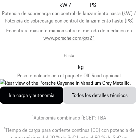
kW
PS
/
Potencia de sobrecarga con control de lanzamiento hasta (kW) /
Potencia de sobrecarga con control de lanzamiento hasta (PS)
Encontrará más información sobre el método de medición en
www.porsche.com/gtr21
Hasta
kg
Peso remolcado con el paquete Off-Road opcional
Ir a carga y autonomía
Todos los detalles técnicos
1
Autonomía combinado (ECE)*: TBA
2
Tiempo de carga para corriente continua (CC) con potencia de
carga máxima del 10 % de SoC hasta el 80 % de SoC en