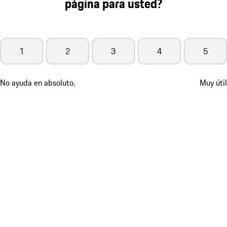
página para usted?
1
2
3
4
5
No ayuda en absoluto.
Muy útil