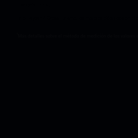
Tracción total.
En el Taycan 4 Cross Turismo, los motores eléctricos en el
1
Más detalles sobre el método de medición de los valores 