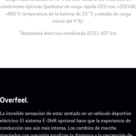
condiciones óptimas (pedestal de carga rápida CCS con >320 kW,
>850 V, temperatura de la batería de 23 °C y estado de carga
inicial del 9 %).
2
Autonomía eléctrica combinada (ECE): 601 km
Overfeel.
La increíble sensación de estar sentado en un vehículo deportivo
eléctrico: El sistema E-Shift opcional hace que la experiencia de
conducción sea aún más intensa. Los cambios de marcha
simulados con precisión agudizan la dinámica y la percepción de