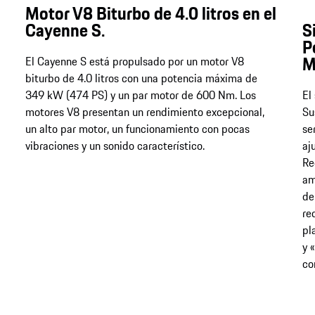
Motor V8 Biturbo de 4.0 litros en el
Cayenne S.
S
P
M
El Cayenne S está propulsado por un motor V8
biturbo de 4.0 litros con una potencia máxima de
349 kW (474 PS) y un par motor de 600 Nm​​​​​​​. Los
El
motores V8 presentan un rendimiento excepcional,
Su
un alto par motor, un funcionamiento con pocas
se
vibraciones y un sonido característico.
aj
Re
am
de
re
pl
y 
co