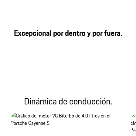
Rendimiento todoterreno y en carretera.
Además de la comodidad y la deportividad en la
Excepcional por dentro y por fuera.
carretera, los sistemas de chasis evolucionados
también aumentan el rendimiento sobre terrenos
exigentes.
Dinámica de conducción.