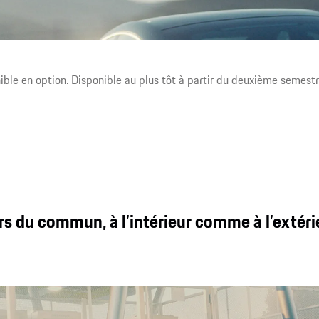
Expérience unique dans l’habitacle grâce à la plus grande
surface d’écran disponible dans une Porsche, aux modes
d’ambiance interactifs (Mood Modes)¹ et aux sièges de nouvelle
génération.
ible en option. Disponible au plus tôt à partir du deuxième semest
s du commun, à l’intérieur comme à l’extéri