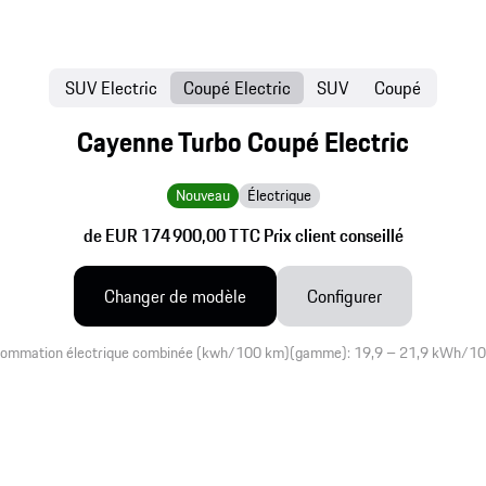
SUV Electric
Coupé Electric
SUV
Coupé
Cayenne Turbo Coupé Electric
Nouveau
Électrique
de EUR 174 900,00 TTC Prix client conseillé
Changer de modèle
Configurer
ommation électrique combinée (kwh/100 km)(gamme): 19,9 – 21,9 kWh/1