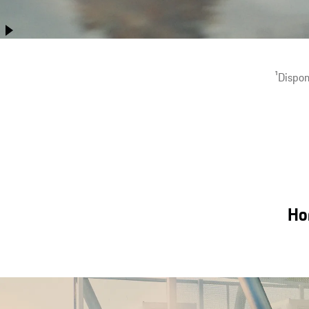
Le Cayenne Coupé allie plus que jamais performances, facilité
d’utilisation au quotidien, confort sur longue distance et
capacités tout-terrain.
1
Dispon
Hor