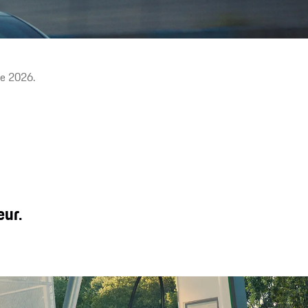
Recharge rapide en déplacement. Recharge par induction¹ à
domicile. Rouler sereinement. Les solutions de recharge
s’adaptent à vos besoins.
re 2026.
eur.