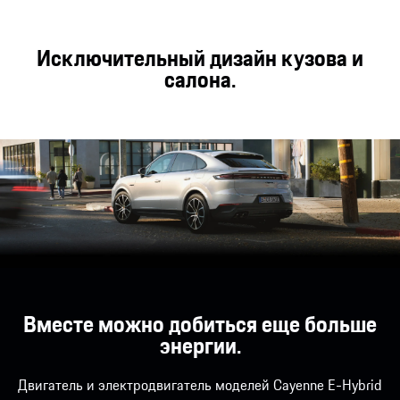
Эффективность на дороге и бездорожье.
На спортивный и в равной степени элегантный
Исключительный дизайн кузова и
облик моделей Cayenne Coupé свой отпечаток
салона.
накладывают идеальное сочетание типичного
дизайна Porsche с силуэтом, напоминающим
911, и выдающаяся динамика движения.
Вместе можно добиться еще больше
энергии.
Двигатель и электродвигатель моделей Cayenne E-Hybrid