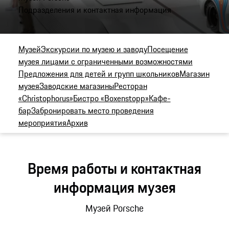
Подразделения и контактная информация
Музей
Экскурсии по музею и заводу
Посещение
музея лицами с ограниченными возможностями
Предложения для детей и групп школьников
Магазин
музея
Заводские магазины
Ресторан
«Christophorus»
Бистро «Boxenstopp»
Кафе-
бар
Забронировать место проведения
мероприятия
Архив
Время работы и контактная
информация музея
Музей Porsche