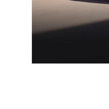
Street art the Porsche way.
A design statement that transforms every r