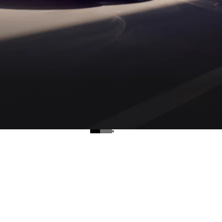
oad and every bend into an exciting work of art. Fresh colours