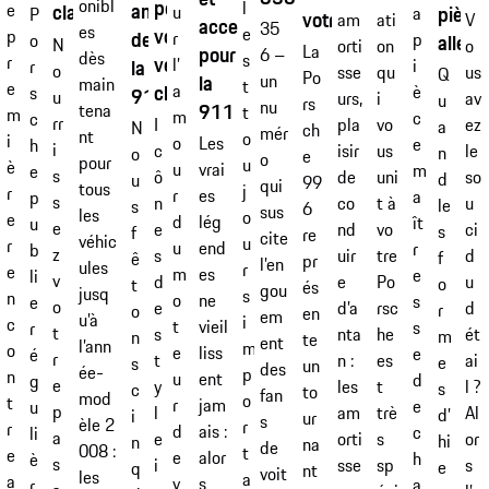
pour
onibl
l
ans
e
classique
pièce
u
a
P
votre 996
ati
am
V
accessoires
35
es
votre
e
p
de
r
p
allégé
o
N
on
orti
o
La
pour
6 –
dès
s
r
véhicule
l’
la
i
r
o
qu
sse
us
Q
Po
la
un
main
t
e
classique
a
è
s
911 Turbo »
u
i
urs,
av
u
rs
nu
911 Carrera RS 2.7
tena
t
m
m
c
c
rr
vo
I
pla
ez
a
N
ch
mér
nt
o
i
Les
o
e
h
i
us
c
isir
le
n
o
e
o
pour
u
è
vrai
u
m
e
s
uni
ô
de
so
d
u
99
qui
tous
j
r
es
r
a
p
s
t à
n
co
u
le
s
6
sus
les
o
e
lég
d
ît
u
e
vo
e
nd
ci
s
f
re
cite
véhic
u
r
end
u
r
b
z
tre
s
uir
d
f
ê
pr
l’en
ules
r
e
es
m
e
li
v
Po
d
e
u
o
t
és
gou
jusq
s
n
ne
o
s
e
o
rsc
e
d’a
d
r
o
en
em
u’à
i
c
vieil
t
s
r
t
he
s
nta
ét
m
n
te
ent
l’ann
m
o
liss
e
e
é
r
es
t
n :
ai
e
s
un
des
ée-
p
n
ent
u
d
g
e
t
y
les
l ?
s
c
to
fan
mod
o
t
jam
r
e
u
p
trè
l
am
Al
d’
i
ur
s
èle 2
r
r
ais :
d
c
li
a
s
e
orti
or
hi
n
na
de
008 :
t
e
alor
e
h
è
s
sp
i
sse
s
e
q
nt
voit
les
a
a
s
v
a
r