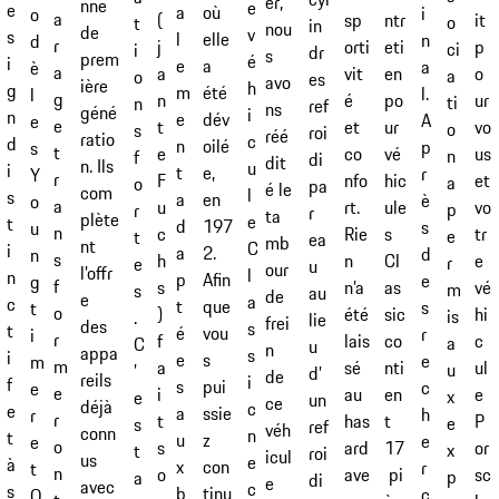
er,
nne
e
e
où
a
i
o
a
ntr
(
sp
it
o
t
in
nou
de
v
s
elle
l
n
d
r
eti
j
orti
p
ci
i
dr
s
prem
é
i
a
e
a
è
a
en
a
vit
o
a
o
es
avo
ière
h
g
été
m
l.
l
g
po
n
é
ur
ti
n
ref
ns
géné
i
n
dév
e
A
e
e
ur
t
et
vo
o
s
roi
réé
ratio
c
d
oilé
n
p
s
t
vé
e
co
us
n
f
di
dit
n. Ils
u
i
e,
t
r
Y
r
hic
F
nfo
et
a
o
pa
é le
com
l
s
en
a
è
o
a
ule
u
rt.
vo
p
r
r
ta
plète
e
t
197
d
s
u
n
s
c
Rie
tr
e
t
ea
mb
nt
C
i
2.
a
d
n
s
Cl
h
n
e
r
e
u
our
l’offr
l
n
Afin
p
e
g
f
as
s
n’a
vé
m
s
au
de
e
a
c
que
t
s
t
o
sic
)
été
hi
is
.
lie
frei
des
s
t
vou
é
r
i
r
co
f
lais
c
a
C
u
n
appa
s
i
s
e
e
m
m
nti
a
sé
ul
u
’
d’
de
reils
i
f
pui
s
c
e
e
en
i
au
e
x
e
un
ce
déjà
c
e
ssie
a
h
r
r
t
t
has
P
e
s
ref
véh
conn
n
t
z
u
e
e
o
17
s
ard
or
x
t
roi
icul
us
e
à
con
x
r
t
n
pi
o
ave
sc
p
a
di
e
avec
c
s
tinu
b
c
O