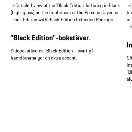
”Black Edition”-bokstäver.
I
Sidobokstäverna ”Black Edition” i svart på
framdörrarna ger en extra accent.
Gö
in
”B
al