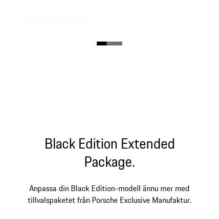
Sportig elegans.
En fröjd för sportbilsentusiaster – och alla andra:
Den stilrena läderklädseln, interiörpaketet i
borstad aluminium i Black och matchande
upplysta tröskelskydd fram.
Black Edition Extended
Package.
Anpassa din Black Edition-modell ännu mer med
tillvalspaketet från Porsche Exclusive Manufaktur.