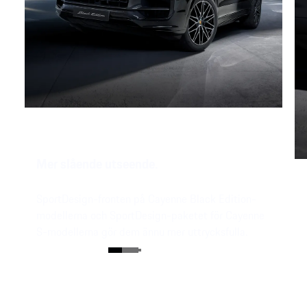
Mer slående utseende.
SportDesign-fronten på Cayenne Black Edition-
modellerna och SportDesign-paketet för Cayenne
S-modellerna gör dem ännu mer uttrycksfulla.