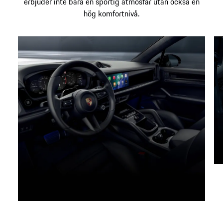
erbjuder inte bara en sportig atmosfär utan också en
hög komfortnivå.