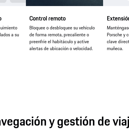
o
Control remoto
Extensión
guimiento
Bloquee o desbloquee su vehículo
Manténgase
lados a su
de forma remota, precaliente o
Porsche y c
preenfríe el habitáculo y active
clave dire
alertas de ubicación o velocidad.
muñeca.
vegación y gestión de via