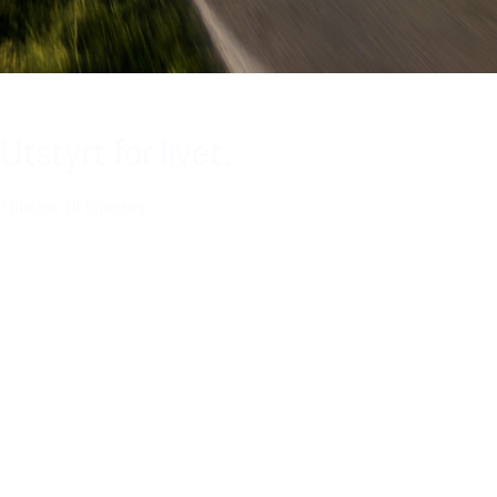
Utstyrt for livet.
Tilbehør til kjøretøy